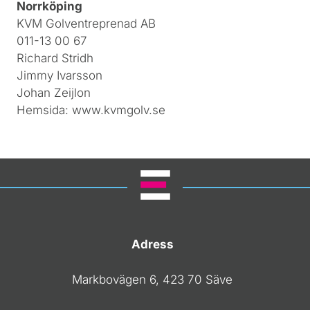
Norrköping
KVM Golventreprenad AB
011-13 00 67
Richard Stridh
Jimmy Ivarsson
Johan Zeijlon
Hemsida: www.kvmgolv.se
Adress
Markbovägen 6, 423 70 Säve