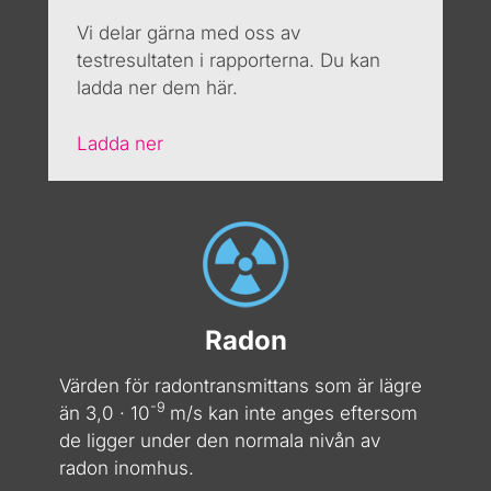
Vi delar gärna med oss av
testresultaten i rapporterna. Du kan
ladda ner dem här.
Ladda ner
Radon
Värden för radontransmittans som är lägre
-9
än 3,0 · 10
m/s kan inte anges eftersom
de ligger under den normala nivån av
radon inomhus.