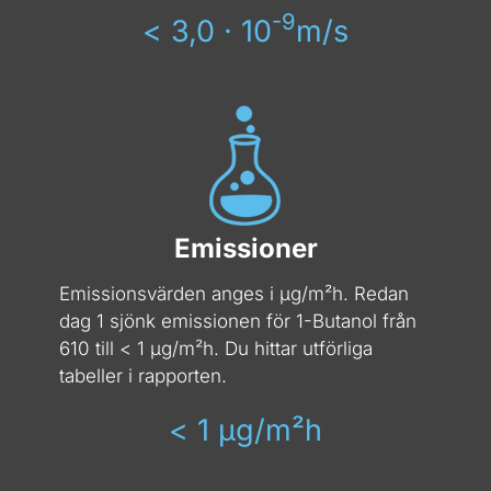
-9
< 3,0 · 10
m/s
Emissioner
Emissionsvärden anges i µg/m­²h. Redan
dag 1 sjönk emissionen för 1-Butanol från
610 till < 1 µg/m­²h. Du hittar utförliga
tabeller i rapporten.
< 1 µg/m­²h