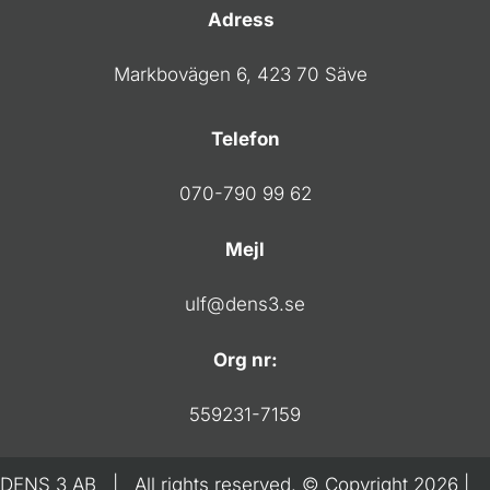
Adress
Markbovägen 6, 423 70 Säve
Telefon
070-790 99 62
Mejl
ulf@dens3.se
Org nr:
559231-7159
DENS 3 AB | All rights reserved. © Copyright 2026 |